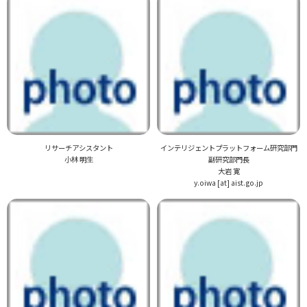
リサーチアシスタント
インテリジェントプラットフォーム研究部門
小林 明生
副研究部門長
大岩 寛
y.oiwa [at] aist.go.jp