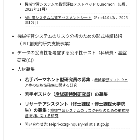
機械学習システムの品質評価テストベッド Qunomon
（β版，
2023年11月）
AI利用システム品質アセスメントシート
（Excel4.04版，2023
年12月）
機械学習システムのリスク分析のための形式検証技術
（JST創発的研究支援事業）
データの妥当性を考慮する公平性テスト（科研費・基盤
研究(C)）
人材募集
若手パーマネント型研究員の募集
：
機械学習ソフトウェ
ア等の信頼性確保に関する研究
若手ポスドク（
産総研特別研究員
）の募集
リサーチアシスタント（修士課程・博士課程大学院
生）の募集
：
機械学習システムのリスク分析のための形式検
証技術に関する研究
問い合わせ先: M-ipri-cctrg-inquery-ml at aist.go.jp