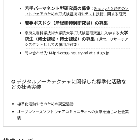
若手パーマネント型研究員の募集
：
Society 5.0 時代のソ
フトウェアのための形式検証技術やテスト技術に関する研究
若手ポスドク（
産総研特別研究員
）の募集
大学
奈良先端科学技術大学院大学
形式検証研究室
に入学する
院生（修士課程・博士課程）の募集
（通常、リサーチア
シスタントとしての雇用が可能）
問い合わせ先: M-ipri-cctrg-inquery-ml at aist.go.jp
✪ デジタルアーキテクチャに関係した標準化活動な
どの社会実装
標準化活動やそのための調査活動
オープンソースソフトウェアコミュニティへの貢献を通じた社会実
装