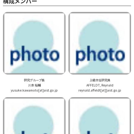
構成メンバー
研究グループ長
上級主任研究員
川本 裕輔
AFFELDT, Reynald
yusuke.kawamoto[at]aist.go.jp
reynald.affeldt[at]]aist.go.jp