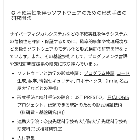
✪ 不確実性を伴うソフトウェアのための形式手法の
研究開発
サイバーフィジカルシステムなどの不確実性を伴うシステム
の信頼性を評価・保証するために、確率的事象や物理環境な
どを扱うソフトウェアのモデル化と形式検証の研究を行なっ
ています。また、その基盤技術として、プログラミング言語
や定理証明支援系の研究に取り組んでいます。
ソフトウェアと数学の形式検証：
プログラム検証
,
コード
生成
,
数学
,
情報セキュリティ
,
ロボティクス
（Inria, 名古
屋大学などとの連携）
形式手法と統計手法の融合： JST PRESTO，
日仏LOGIS
プロジェクト
，信頼できる統計のための形式検証技術
（科研費・基盤研究(B)）
連携大学院：奈良先端科学技術大学院大学 先端科学技術
研究科
形式検証研究室
人材募集