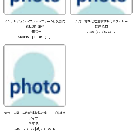
インテリジェントプラットフォーム研究部門
知財・標準化推進部 標準化オフィサー
総括研究主幹
妹尾 義樹
小西 弘一
y.seo [at] aist.go.jp
k.konishi [at] aist.go.jp
情報・人間工学領域連携推進室 チーフ連携オ
フィサー
杉村 領一
sugimura.roy [at] aist.go.jp