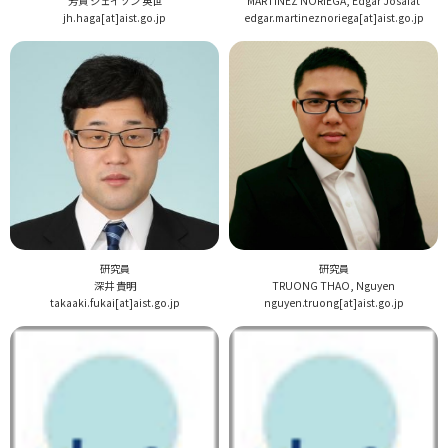
芳賀 ジェイソン 英世
MARTINEZ NORIEGA, Edgar Josafat
jh.haga[at]aist.go.jp
edgar.martineznoriega[at]aist.go.jp
研究員
研究員
深井 貴明
TRUONG THAO, Nguyen
takaaki.fukai[at]aist.go.jp
nguyen.truong[at]aist.go.jp