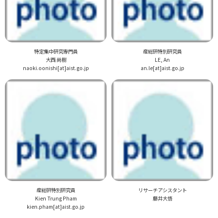
特定集中研究専門員
産総研特別研究員
大西 尚樹
LE, An
naoki.oonishi[at]aist.go.jp
an.le[at]aist.go.jp
産総研特別研究員
リサーチアシスタント
Kien Trung Pham
藤井大悟
kien.pham[at]aist.go.jp