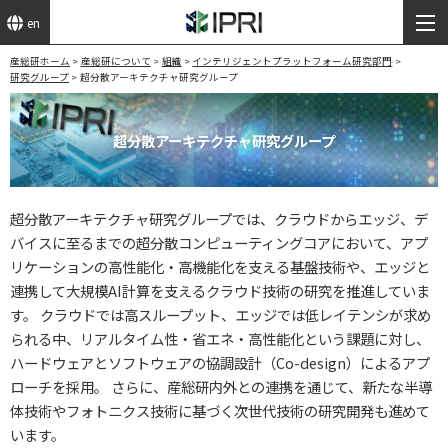
en
産総研ホーム
産総研について
組織
インテリジェントプラットフォーム研究部門
研究グループ
超分散アーキテクチャ研究グループ
超分散アーキテクチャ研究グループ
超分散アーキテクチャ研究グループでは、クラウドからエッジ、デ
バイスに至るまでの超分散コンピューティングコアにおいて、アプ
リケーションの高性能化・高機能化を支える基盤技術や、エッジと
連携して大規模AI計算を支えるクラウド技術の研究を推進していま
す。 クラウドでは高スループット、エッジでは低レイテンシが求め
られる中、リアルタイム性・省エネ・高性能化という課題に対し、
ハードウェアとソフトウェアの協調設計（Co-design）によるアプ
ローチを採用。 さらに、産総研内外との連携を通じて、新たな半導
体技術やフォトニクス技術に基づく次世代技術の研究開発も進めて
います。