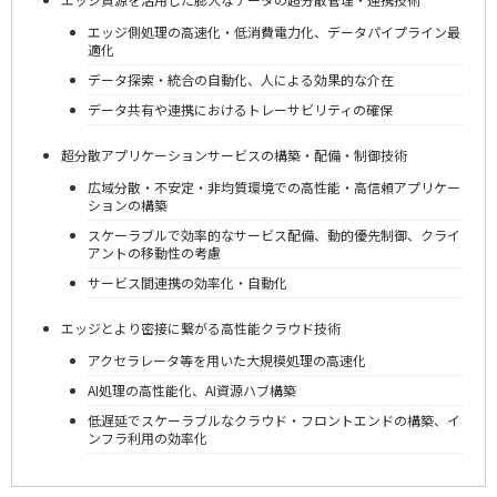
エッジ側処理の高速化・低消費電力化、データパイプライン最
適化
データ探索・統合の自動化、人による効果的な介在
データ共有や連携におけるトレーサビリティの確保
超分散アプリケーションサービスの構築・配備・制御技術
広域分散・不安定・非均質環境での高性能・高信頼アプリケー
ションの構築
スケーラブルで効率的なサービス配備、動的優先制御、クライ
アントの移動性の考慮
サービス間連携の効率化・自動化
エッジとより密接に繋がる高性能クラウド技術
アクセラレータ等を用いた大規模処理の高速化
AI処理の高性能化、AI資源ハブ構築
低遅延でスケーラブルなクラウド・フロントエンドの構築、イ
ンフラ利用の効率化