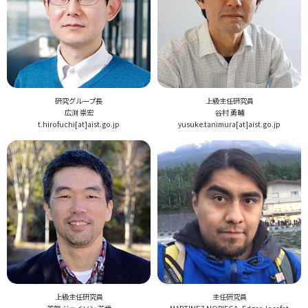
研究グループ長
上級主任研究員
広渕 崇宏
谷村 勇輔
t.hirofuchi[at]aist.go.jp
yusuke.tanimura[at]aist.go.jp
上級主任研究員
主任研究員