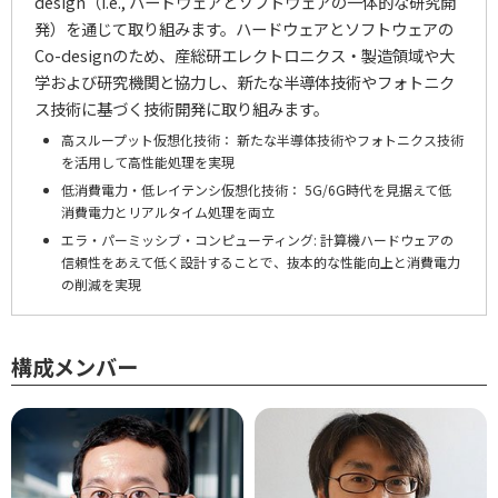
design（i.e., ハードウェアとソフトウェアの一体的な研究開
発）を通じて取り組みます。ハードウェアとソフトウェアの
Co-designのため、産総研エレクトロニクス・製造領域や大
学および研究機関と協力し、新たな半導体技術やフォトニク
ス技術に基づく技術開発に取り組みます。
高スループット仮想化技術： 新たな半導体技術やフォトニクス技術
を活用して高性能処理を実現
低消費電力・低レイテンシ仮想化技術： 5G/6G時代を見据えて低
消費電力とリアルタイム処理を両立
エラ・パーミッシブ・コンピューティング: 計算機ハードウェアの
信頼性をあえて低く設計することで、抜本的な性能向上と消費電力
の削減を実現
構成メンバー