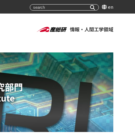
en
情報・人間工学領域
究部門
tute