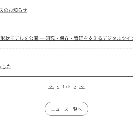
テナンスのお知らせ
形状モデルを公開 ― 研究・保存・管理を支えるデジタルツイ
しました
<<
<
1 / 5
>
>>
ニュース一覧へ