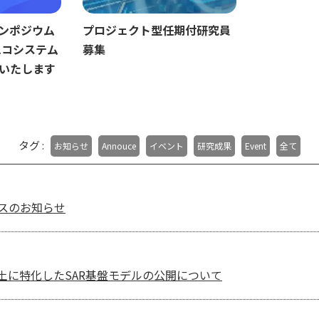
シンポジウム
プロジェクト型任期付研究員
のエコシステム
募集
いたします
タグ :
お知らせ
Annouce
イベント
研究成果
Event
全て
テナンスのお知らせ
土に特化したSAR基盤モデルの公開について