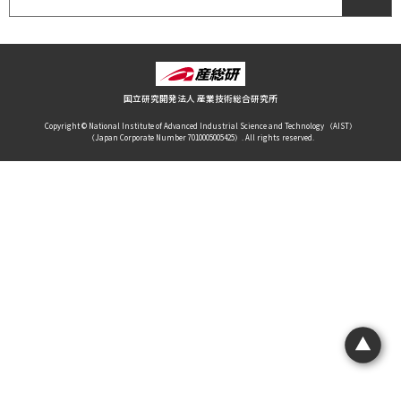
国立研究開発法人 産業技術総合研究所
Copyright © National Institute of Advanced Industrial Science and Technology （AIST）
（Japan Corporate Number 7010005005425）. All rights reserved.